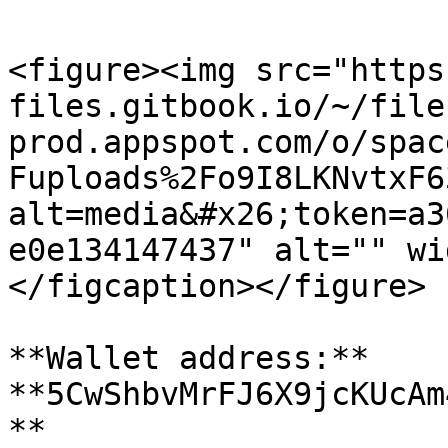
<figure><img src="https
files.gitbook.io/~/file
prod.appspot.com/o/spac
Fuploads%2Fo9I8LKNvtxF6
alt=media&#x26;token=a3
e0e134147437" alt="" wi
</figcaption></figure>

**Wallet address:** 
**5CwShbvMrFJ6X9jcKUcAm
**
