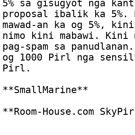
5% sa gisugyot nga kant
proposal ibalik ka 5%. 
mawad-an ka og 5%, kini
nimo kini mabawi. Kini 
pag-spam sa panudlanan.
og 1000 Pirl nga sensil
Pirl.

**SmallMarine**
