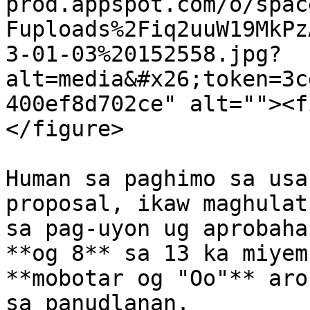
prod.appspot.com/o/spac
Fuploads%2Fiq2uuW19MkPz
3-01-03%20152558.jpg?
alt=media&#x26;token=3c
400ef8d702ce" alt=""><f
</figure>

Human sa paghimo sa usa
proposal, ikaw maghulat
sa pag-uyon ug aprobaha
**og 8** sa 13 ka miyem
**mobotar og "Oo"** aro
sa panudlanan.
