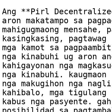
Ang **Pirl Decentralize
aron makatampo sa pagpa
mahigugmaong mensahe, p
kasingkasing, pagtawag 
mga kamot sa pagpaambit
nga kinabuhi ug aron an
kahigayonan nga magkasu
nga kinabuhi. kaugmaon 
nga makugihon nga nagli
kahibalo, mga tigulang 
kabus nga pasyente. gah
posibilidad sa pagtamba