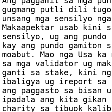
Ang paggamit sa mga pun
gugmang putli dili tugo
unsang mga sensilyo nga
Makaapektar usab kini s
sensilyo, ug ang pundo 
kay ang pundo gamiton s
moabut. Mao nga Usa ka 
sa mga validator ug mak
ganti sa stake, kini ng
ibaligya ug ireport sa 
ang paggasto sa bisan u
ipadala ang kita gikan 
charity sa tibuok kalibu