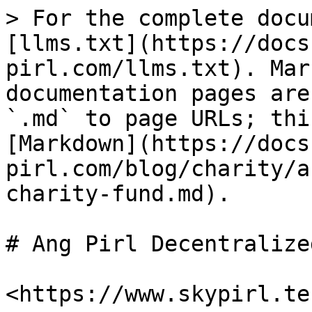
> For the complete docu
[llms.txt](https://docs
pirl.com/llms.txt). Mar
documentation pages are
`.md` to page URLs; thi
[Markdown](https://docs
pirl.com/blog/charity/a
charity-fund.md).

# Ang Pirl Decentralize
​<https://www.skypirl.tec