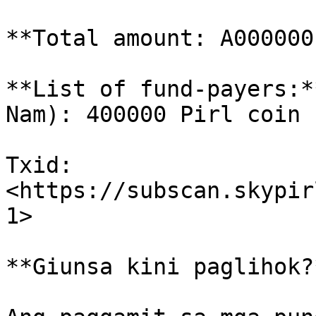
**Total amount: A000000
**​List of fund-payers:*
Nam): 400000 Pirl coin

Txid: 
<https://subscan.skypir
1>​

**Giunsa kini paglihok?*