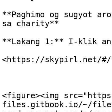
**Paghimo og sugyot aro
sa charity**

**Lakang 1:** I-klik an
​<https://skypirl.net/#/
<figure><img src="https
files.gitbook.io/~/file