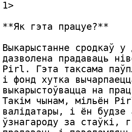
1>​

**Як гэта працуе?**

Выкарыстанне сродкаў у 
дазволена прадаваць нів
Pirl. Гэта таксама паўп
і фонд хутка вычарпаецц
выкарыстоўвацца на прац
Такім чынам, мільён Pir
валідатары, і ён будзе 
ўзнагароду за стаўкі, г