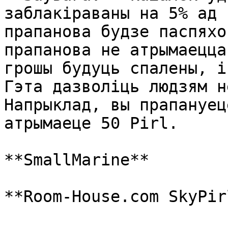
заблакіраваны на 5% ад 
прапанова будзе паспяхо
прапанова не атрымаецца
грошы будуць спалены, і
Гэта дазволіць людзям н
Напрыклад, вы прапануец
атрымаеце 50 Pirl.

**SmallMarine**
