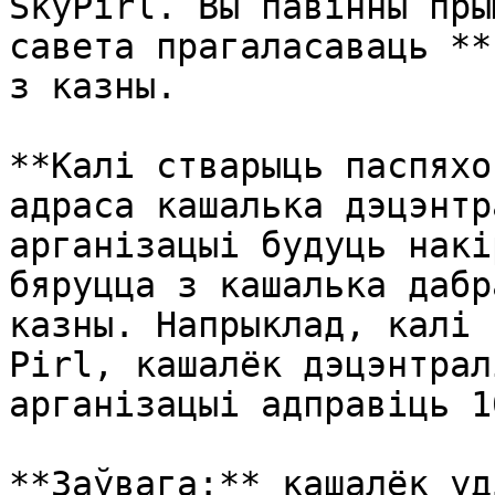
SkyPirl. Вы павінны пры
савета прагаласаваць **
з казны.

**Калі стварыць паспяхо
адраса кашалька дэцэнтр
арганізацыі будуць накі
бяруцца з кашалька дабр
казны. Напрыклад, калі 
Pirl, кашалёк дэцэнтрал
арганізацыі адправіць 1
**Заўвага:** кашалёк уд