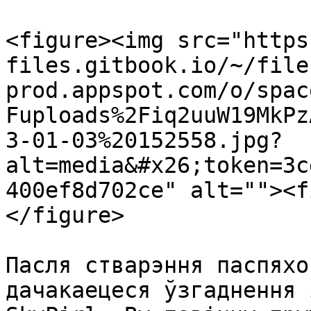
<figure><img src="https
files.gitbook.io/~/file
prod.appspot.com/o/spac
Fuploads%2Fiq2uuW19MkPz
3-01-03%20152558.jpg?
alt=media&#x26;token=3c
400ef8d702ce" alt=""><f
</figure>

Пасля стварэння паспяхо
дачакаецеся ўзгаднення 