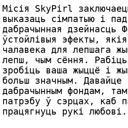
Місія SkyPirl заключаец
выказаць сімпатыю і пад
дабрачынная дзейнасць Ф
ўстойлівыя эфекты, якія
чалавека для лепшага жы
лепш, чым сёння. Рабіць
зробіць ваша жыццё і жы
больш значным. Давайце 
дабрачынным фондам, там
патрэбу ў сэрцах, каб п
працягнуць рукі любові..