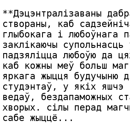
**Дэцэнтралізаваны дабр
створаны, каб садзейніч
глыбокага і любоўнага п
заклікаючы супольнасць 
падзяліцца любоўю да ця
каб кожны меў больш маг
яркага жыцця будучыню д
студэнтаў, у якіх яшчэ 
ведаў, бездапаможных ст
хворых. сілы перад магч
сабе жыццё...
