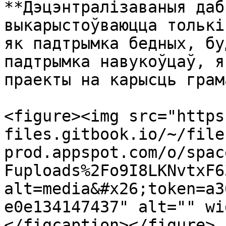
**Дэцэнтралізаваныя даб
выкарыстоўваюцца толькі
як падтрымка бедных, бу
падтрымка навукоўцаў, я
праекты на карысць грамад
<figure><img src="https
files.gitbook.io/~/file
prod.appspot.com/o/spac
Fuploads%2Fo9I8LKNvtxF6
alt=media&#x26;token=a3
e0e134147437" alt="" wi
</figcaption></figure>
