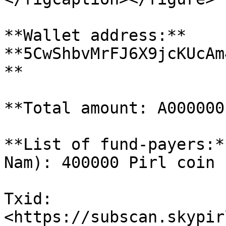
**Wallet address:** 
**5CwShbvMrFJ6X9jcKUcAm
**

**Total amount: A000000 
**List of fund-payers:*
Nam): 400000 Pirl coin

Txid: 
<https://subscan.skypir