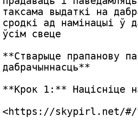
прадаваць і паведамляць
таксама выдаткі на дабр
сродкі ад намінацыі ў д
ўсім свеце

**Стварыце прапанову па
дабрачыннасць**

**Крок 1:** Націсніце н
​​<https://skypirl.net/#/