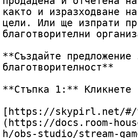
продадена и отчетена на
както и изразходване на
цели. Или ще изпрати пр
благотворителни организ
**Създайте предложение 
благотворителност**

**Стъпка 1:** Кликнете 
​[https://skypirl.net/#
(https://docs.room-hous
h/obs-studio/stream-game