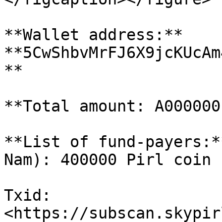
**Wallet address:** 
**5CwShbvMrFJ6X9jcKUcAm
**

**Total amount: A000000 
**List of fund-payers:*
Nam): 400000 Pirl coin

Txid: 
<https://subscan.skypir