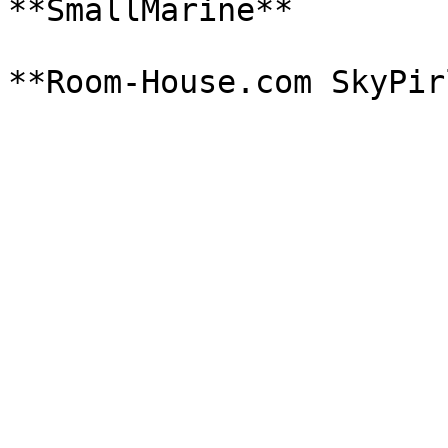
**SmallMarine**
