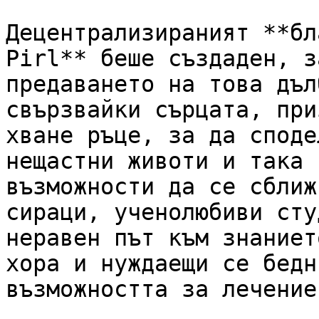
Децентрализираният **бл
Pirl** беше създаден, з
предаването на това дъл
свързвайки сърцата, при
хване ръце, за да споде
нещастни животи и така 
възможности да се сближ
сираци, ученолюбиви сту
неравен път към знаниет
хора и нуждаещи се бедн
възможността за лечение