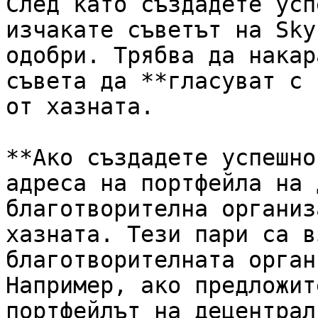
След като създадете усп
изчакате съветът на Sky
одобри. Трябва да накар
съвета да **гласуват с 
от хазната.

**Ако създадете успешно
адреса на портфейла на 
благотворителна организ
хазната. Тези пари са в
благотворителната орган
Например, ако предложит
портфейлът на децентрал