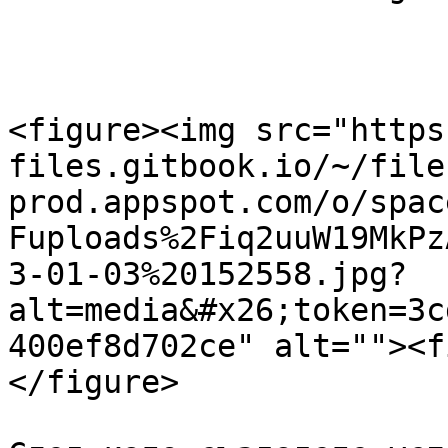
<figure><img src="https
files.gitbook.io/~/file
prod.appspot.com/o/spac
Fuploads%2Fiq2uuW19MkPz
3-01-03%20152558.jpg?
alt=media&#x26;token=3c
400ef8d702ce" alt=""><f
</figure>
