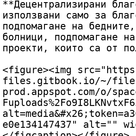
**Децентрализирани благ
използвани само за благ
подпомагане на бедните,
болници, подпомагане на
проекти, които са от пол
<figure><img src="https
files.gitbook.io/~/file
prod.appspot.com/o/spac
Fuploads%2Fo9I8LKNvtxF6
alt=media&#x26;token=a3
e0e134147437" alt="" wi
</figcaption></figure>
