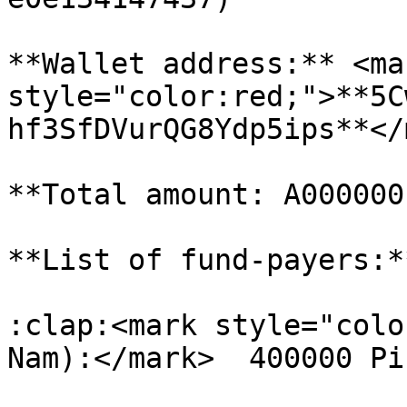
**Wallet address:** <mar
style="color:red;">**5C
hf3SfDVurQG8Ydp5ips**</
**Total amount: A000000
**List of fund-payers:**
:clap:<mark style="colo
Nam):</mark>  400000 Pi