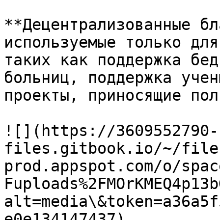
**Децентрализованные бл
используемые только для
таких как поддержка бед
больниц, поддержка учен
проекты, приносящие пол
​![](https://3609552790-
files.gitbook.io/~/file
prod.appspot.com/o/spac
Fuploads%2FMOrKMEQ4p13b
alt=media\&token=a36a5f
e0e134147437)​
