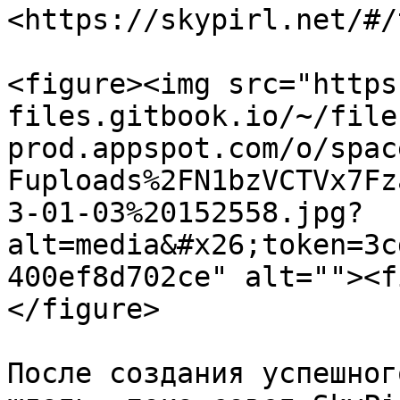
<https://skypirl.net/#/
<figure><img src="https
files.gitbook.io/~/file
prod.appspot.com/o/spac
Fuploads%2FN1bzVCTVx7Fz
3-01-03%20152558.jpg?
alt=media&#x26;token=3c
400ef8d702ce" alt=""><f
</figure>

После создания успешног