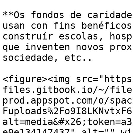
**Os fondos de caridade
usan con fins benéficos
construír escolas, hosp
que inventen novos prox
sociedade, etc..

<figure><img src="https
files.gitbook.io/~/file
prod.appspot.com/o/spac
Fuploads%2Fo9I8LKNvtxF6
alt=media&#x26;token=a3
e0e134147437" alt="" wi