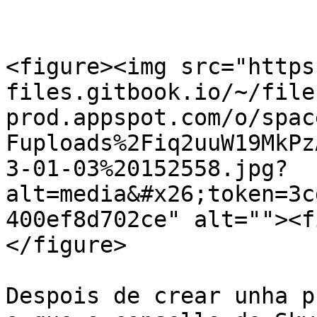
<figure><img src="https
files.gitbook.io/~/file
prod.appspot.com/o/spac
Fuploads%2Fiq2uuW19MkPz
3-01-03%20152558.jpg?
alt=media&#x26;token=3c
400ef8d702ce" alt=""><f
</figure>

Despois de crear unha p