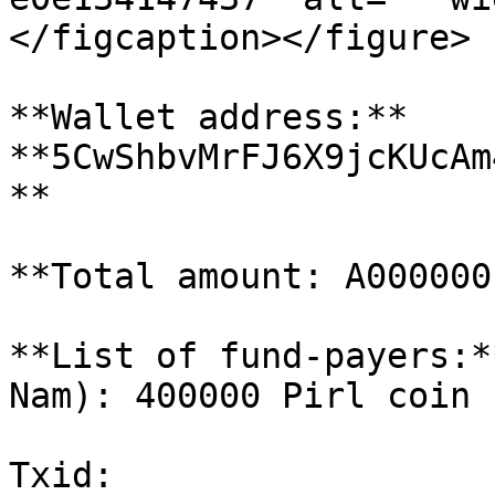
</figcaption></figure>

**Wallet address:** 
**5CwShbvMrFJ6X9jcKUcAm
**

**Total amount: A000000
**​List of fund-payers:*
Nam): 400000 Pirl coin

Txid: 