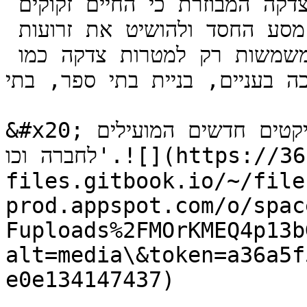
למשמעותיים יותר. בואו נלך עם קרן הצדקה המבוזרת כי החיים זקוקים 
מאוד ללבבות כדי להאריך את מסע החסד ולהושיט את זרועות 
האהבה...**קרנות צדקה מבוזרות** המשמשות רק למטרות צדקה כמו 
כה בעניים, בניית בתי ספר, בתי
&#x20;חולים, תמיכה במדענים בהמצאת פרויקטים חדשים המועילים 
לחברה וכו'.![](https://3609552790-
files.gitbook.io/~/file
prod.appspot.com/o/spac
Fuploads%2FMOrKMEQ4p13b
alt=media\&token=a36a5f
e0e134147437)
