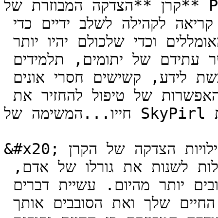
קרן **הצדקה המבוזרת של** Pirl הוקמה כדי לתרום להעברת המסר 
העמוק והאוהב הזה, חיבור לבבות, קריאה לקהילה לשלב ידיים כדי 
לחלוק אהבה עם החיים הקשים והאומללים וכדי שלכולם יהיו יותר 
הזדמנויות להתקרב יחד למען אושר עתידם של יתומים, תלמידים 
חמודים שעדיין יש להם דרך משובשת לידע, קשישים חסרי אונים 
וחולים עניים נזקקים. כוח לפני האפשרות של טיפול להחזיר את 
חייו...המשימה של SkyPirl היא לא רק להראות

&#x20;אהדה ולשתף, אלא גם לגרום לפעילויות הצדקה של הקרן 
להביא השפעות מעשיות ובת קיימא שיכולות לשנות את גורלו של אדם, 
לחיים טובים יותר כיום. אתמול ומחר טובים יותר מהיום. עשיית דברים 
משמעותיים מהלב תהפוך את החיים שלך ואת הסובבים אותך 