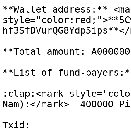
**Wallet address:** <mar
style="color:red;">**5C
hf3SfDVurQG8Ydp5ips**</
**Total amount: A000000
**List of fund-payers:**
:clap:<mark style="colo
Nam):</mark>  400000 Pi
Txid: 