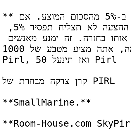
**הערה:** ארנקו של המציע יינעל ב-5% מהסכום המוצע. אם 
ההצעה תצליח יוחזרו לך 5%. אם ההצעה לא תצליח תפסיד 5%, 
הכסף הזה יישרף ולא תוכל לקבל אותו בחזרה. זה ימנע מאנשים 
לשלוח דואר זבל לאוצר. לדוגמה, אתה מציע מטבע של 1000 
Pirl, ואז תינעל 50 Pirl

קרן צדקה מבוזרת של PIRL

**SmallMarine.**
