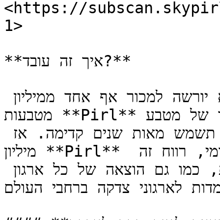
<https://subscan.skypir
1>

**איך זה עובד?**

השימוש בכספים למטרות צדקה לא יורשה למכור אף אחד ממיליון 
מטבעות **Pirl** הדבר ישפיע גם על ערכו של מטבע **Pirl**, 
והקרן תתרוקן במהירות, שכן הקרן תשמש מאות שנים קדימה. אז 
מיליון **Pirl** יוצמדו למאשרים והוא יקבל תגמול יומי, רווח זה 
יורשה להימכר ולדווח על לוח ההודעות, כמו גם הוצאה של כל ארגון 
ות לארגוני צדקה ברחבי העולם