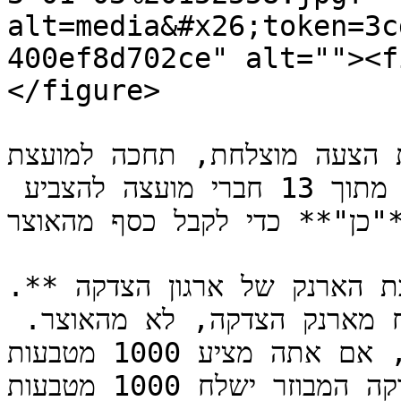
alt=media&#x26;token=3c
400ef8d702ce" alt=""><f
</figure>

ה מוצלחת, תחכה למועצת SkyPirl שתסכים 
ותאשר. עליך לגרום ל **-8** מתוך 13 חברי מועצה להצביע 
*"כן"** כדי לקבל כסף מהאוצר
.**אם צור הצעה מוצלחת. כספים מכתובת הארנק של ארגון הצדקה 
המבוזר יישלחו לאוצר. הכסף הזה נלקח מארנק הצדקה, לא מהאוצר. 
לדוגמה, אם אתה מציע 1000 מטבעות Pirl, הארנק של ארגון 
הצדקה המבוזר ישלח 1000 מטבעות Pirl לאוצר.**
