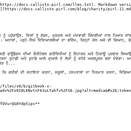
https://docs.callisto-pirl.com/llms.txt). Markdown versi
](https://docs.callisto-pirl.com/blog/charity/pirl-11.md
ਸ਼ ਨੂੰ ਪਹੁੰਚਾਉਣ, ਦਿਲਾਂ ਨੂੰ ਜੋੜਨ, ਮੁਸ਼ਕਲ ਅਤੇ ਮੰਦਭਾਗੀ ਜ਼ਿੰਦਗੀਆਂ ਨਾਲ ਪਿ
ੇ। ਅਨਾਥਾਂ, ਪੜ੍ਹੇ-ਲਿਖੇ ਵਿਦਿਆਰਥੀਆਂ ਦਾ ਭਵਿੱਖ, ਜਿਨ੍ਹਾਂ ਕੋਲ ਅਜੇ ਵੀ ਗਿਆਨ, ਬੇ
ੋਂ ਫਾਊਂਡੇਸ਼ਨ ਦੀਆਂ ਚੈਰੀਟੇਬਲ ਗਤੀਵਿਧੀਆਂ ਨੂੰ ਵਿਹਾਰਕ ਅਤੇ ਟਿਕਾਊ ਪ੍ਰਭਾਵ ਲਿਆ
ਨਾ ਤੁਹਾਡੀ ਅਤੇ ਤੁਹਾਡੇ ਆਲੇ ਦੁਆਲੇ ਦੇ ਲੋਕਾਂ ਨੂੰ ਵਧੇਰੇ ਅਰਥਪੂਰਨ ਬਣਾ ਦੇਵੇਗਾ। ਆਓ
ੋੜ ਹੈ...

ਵੇਂ ਕਿ ਗਰੀਬਾਂ ਦੀ ਸਹਾਇਤਾ ਕਰਨਾ, ਸਕੂਲਾਂ, ਹਸਪਤਾਲਾਂ ਦਾ ਨਿਰਮਾਣ ਕਰਨਾ, ਵਿਗਿਆਨੀਆ
/files/v0/b/gitbook-x-
ads%2Fo9I8LKNvtxF63uLYahfv%2FS6.jpg?alt=media&#x26;token
fDVurQG8Ydp5ips**
