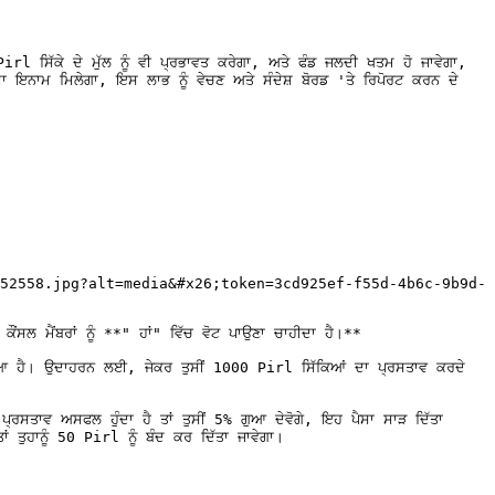
irl ਸਿੱਕੇ ਦੇ ਮੁੱਲ ਨੂੰ ਵੀ ਪ੍ਰਭਾਵਤ ਕਰੇਗਾ, ਅਤੇ ਫੰਡ ਜਲਦੀ ਖਤਮ ਹੋ ਜਾਵੇਗਾ, 
 ਇਨਾਮ ਮਿਲੇਗਾ, ਇਸ ਲਾਭ ਨੂੰ ਵੇਚਣ ਅਤੇ ਸੰਦੇਸ਼ ਬੋਰਡ 'ਤੇ ਰਿਪੋਰਟ ਕਰਨ ਦੇ 
52558.jpg?alt=media&#x26;token=3cd925ef-f55d-4b6c-9b9d-
ੌਂਸਲ ਮੈਂਬਰਾਂ ਨੂੰ **" ਹਾਂ" ਵਿੱਚ ਵੋਟ ਪਾਉਣਾ ਚਾਹੀਦਾ ਹੈ।**

ਲਿਆ ਗਿਆ ਹੈ। ਉਦਾਹਰਨ ਲਈ, ਜੇਕਰ ਤੁਸੀਂ 1000 Pirl ਸਿੱਕਿਆਂ ਦਾ ਪ੍ਰਸਤਾਵ ਕਰਦੇ 
ਰਸਤਾਵ ਅਸਫਲ ਹੁੰਦਾ ਹੈ ਤਾਂ ਤੁਸੀਂ 5% ਗੁਆ ਦੇਵੋਗੇ, ਇਹ ਪੈਸਾ ਸਾੜ ਦਿੱਤਾ 
 ਤੁਹਾਨੂੰ 50 Pirl ਨੂੰ ਬੰਦ ਕਰ ਦਿੱਤਾ ਜਾਵੇਗਾ।
