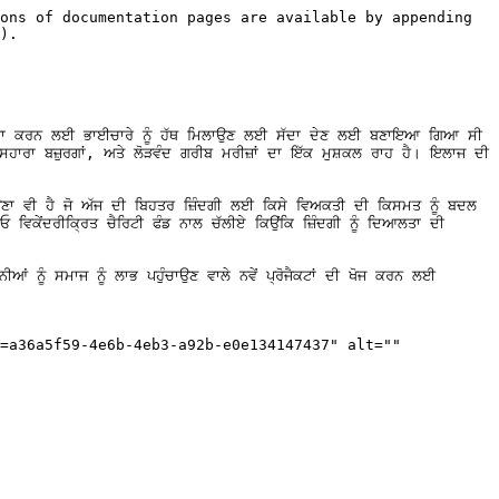
ons of documentation pages are available by appending 
).

ਆਰ ਸਾਂਝਾ ਕਰਨ ਲਈ ਭਾਈਚਾਰੇ ਨੂੰ ਹੱਥ ਮਿਲਾਉਣ ਲਈ ਸੱਦਾ ਦੇਣ ਲਈ ਬਣਾਇਆ ਗਿਆ ਸੀ 
ਸਹਾਰਾ ਬਜ਼ੁਰਗਾਂ, ਅਤੇ ਲੋੜਵੰਦ ਗਰੀਬ ਮਰੀਜ਼ਾਂ ਦਾ ਇੱਕ ਮੁਸ਼ਕਲ ਰਾਹ ਹੈ। ਇਲਾਜ ਦੀ 
ਉਣਾ ਵੀ ਹੈ ਜੋ ਅੱਜ ਦੀ ਬਿਹਤਰ ਜ਼ਿੰਦਗੀ ਲਈ ਕਿਸੇ ਵਿਅਕਤੀ ਦੀ ਕਿਸਮਤ ਨੂੰ ਬਦਲ 
 ਵਿਕੇਂਦਰੀਕ੍ਰਿਤ ਚੈਰਿਟੀ ਫੰਡ ਨਾਲ ਚੱਲੀਏ ਕਿਉਂਕਿ ਜ਼ਿੰਦਗੀ ਨੂੰ ਦਿਆਲਤਾ ਦੀ 
ਂ ਨੂੰ ਸਮਾਜ ਨੂੰ ਲਾਭ ਪਹੁੰਚਾਉਣ ਵਾਲੇ ਨਵੇਂ ਪ੍ਰੋਜੈਕਟਾਂ ਦੀ ਖੋਜ ਕਰਨ ਲਈ 
=a36a5f59-4e6b-4eb3-a92b-e0e134147437" alt="" 