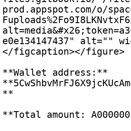
prod.appspot.com/o/spac
Fuploads%2Fo9I8LKNvtxF6
alt=media&#x26;token=a3
e0e134147437" alt="" wi
</figcaption></figure>

**Wallet address:** 
**5CwShbvMrFJ6X9jcKUcAm
**

**Total amount: A000000 