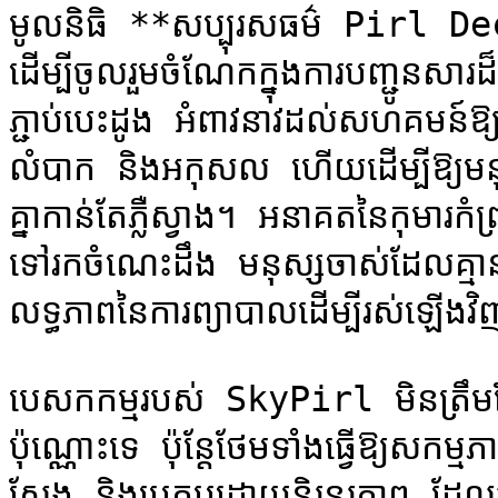
​មូលនិធិ **សប្បុរសធម៌ Pirl D
ដើម្បីចូលរួមចំណែកក្នុងការបញ្ជូនសារ
ភ្ជាប់បេះដូង អំពាវនាវដល់សហគមន៍ឱ្យរ
លំបាក និងអកុសល ហើយដើម្បីឱ្យមនុស្
គ្នាកាន់តែភ្លឺស្វាង។ អនាគតនៃកុមារក
ទៅរកចំណេះដឹង មនុស្សចាស់ដែលគ្មានទីព
លទ្ធភាព​នៃ​ការ​ព្យាបាល​ដើម្បី​រស់​ឡើង​វិ
បេសកកម្មរបស់ SkyPirl មិនត្រឹម
ប៉ុណ្ណោះទេ ប៉ុន្តែថែមទាំងធ្វើឱ្យសកម
ស្តែង និងប្រកបដោយនិរន្តរភាព ដែលអា