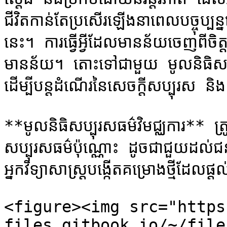
ជីវិតកាន់តែប្រសើរឡើងនាពេលបច្ចុប្បន្
នេះ។ ការ​ធ្វើ​អ្វី​ដែល​មាន​ន័យ​ចេញ​ពី​ចិត្ត​នឹង
មាន​ន័យ។ តោះទៅជាមួយ មូលនិធិសប្បុរ
ដើម្បីបន្តដំណើរនៃសេចក្តីសប្បុរស និងព
**មូលនិធិសប្បុរសធម៌វិមជ្ឈការ** ត
សប្បុរសធម៌ប៉ុណ្ណោះ ដូចជាជួយដល់ជន
អ្នកវិទ្យាសាស្ត្របង្កើតគម្រោងថ្មីដ
<figure><img src="https
files.gitbook.io/~/file