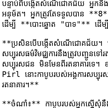
បន្ទាប់ពីបង្កើតសំណើជោគជ័យ អ្នកនឹង
អនុម័ត។ អ្នកត្រូវតែទទួលបាន **8** 
ដើម្បី **បោះឆ្នោត "បាទ"** ដើម្បី
**ប្រសិនបើបង្កើតសំណើជោគជ័យ។ មូ
សប្បុរសធម៌វិមជ្ឈការនឹងត្រូវបញ្ជូនទៅ
សប្បុរសជន មិនមែន​ពី​រតនាគារ​ទេ។ 
Pirl នោះកាបូបរបស់អង្គការសប្បុរស
រតនាគារ។**

**ចំណាំ៖** កាបូបរបស់អ្នកស្នើសុំន