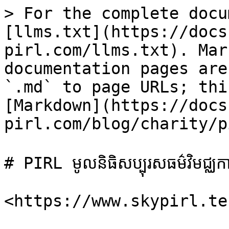
> For the complete docu
[llms.txt](https://docs
pirl.com/llms.txt). Mar
documentation pages are
`.md` to page URLs; thi
[Markdown](https://docs
pirl.com/blog/charity/p
# PIRL មូលនិធិសប្បុរសធម៌វិមជ្ឈការ
​<https://www.skypirl.te