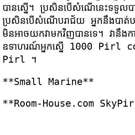
បានស្នើ។ ប្រសិនបើសំណើនេះទទួលប
ប្រសិនបើសំណើបរាជ័យ អ្នកនឹងបាត់
មិនអាចយកវាមកវិញបានទេ។ វានឹងការ
ឧទាហរណ៍អ្នកស្នើ 1000 Pirl coin
Pirl ។

**Small Marine**
