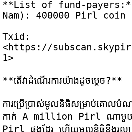
**List of fund-payers:*
Nam): 400000 Pirl coin

Txid: 
<https://subscan.skypir
1>​

**តើវាដំណើរការយ៉ាងដូចម្តេច?**

ការប្រើប្រាស់មូលនិធិសម្រាប់គោលបំណ
កាក់ A million Pirl ណាមួយឡើយ
Pirl ផងដែរ ហើយមូលនិធិនឹងរលាយ