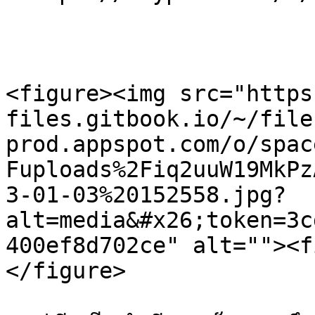
<figure><img src="https
files.gitbook.io/~/file
prod.appspot.com/o/spac
Fuploads%2Fiq2uuW19MkPz
3-01-03%20152558.jpg?
alt=media&#x26;token=3c
400ef8d702ce" alt=""><f
</figure>
