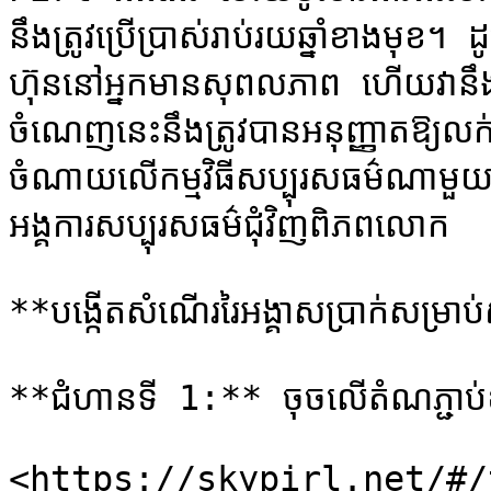
នឹងត្រូវប្រើប្រាស់រាប់រយឆ្នាំខាងមុខ
ហ៊ុន​នៅ​អ្នក​មាន​សុពលភាព ហើយ​វា​នឹង​ទទួល​
ចំណេញ​នេះ​នឹង​ត្រូវ​បាន​អនុញ្ញាត​ឱ្យ​លក
ចំណាយ​លើ​កម្មវិធី​សប្បុរសធម៌​ណា​មួយ​។ 
អង្គការ​សប្បុរសធម៌​ជុំវិញ​ពិភពលោក

**បង្កើតសំណើររៃអង្គាសប្រាក់សម្រាប់
**ជំហានទី 1:** ចុចលើតំណភ្ជាប់ខ
​<https://skypirl.net/#/