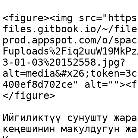
<figure><img src="https
files.gitbook.io/~/file
prod.appspot.com/o/spac
Fuploads%2Fiq2uuW19MkPz
3-01-03%20152558.jpg?
alt=media&#x26;token=3c
400ef8d702ce" alt=""><f
</figure>

Ийгиликтүү сунушту жара
кеңешинин макулдугун жа