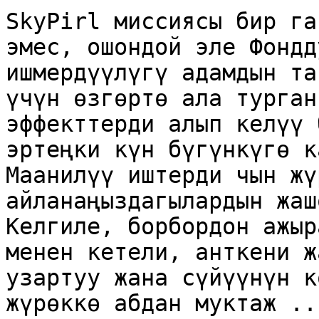
SkyPirl миссиясы бир га
эмес, ошондой эле Фондд
ишмердүүлүгү адамдын та
үчүн өзгөртө ала турган
эффекттерди алып келүү 
эртеңки күн бүгүнкүгө к
Маанилүү иштерди чын жү
айланаңыздагылардын жаш
Келгиле, борбордон ажыр
менен кетели, анткени ж
узартуу жана сүйүүнүн к
жүрөккө абдан муктаж ...