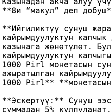
Казынадан акча алуу үчү
**8и “макул” деп добуш*
**Ийгиликтүү сунуш жара
кайрымдуулуктун капчык 
казынага жөнөтүлөт. Бул
кайрымдуулуктун капчыгы
1000 Pirl монетасын сун
ажыратылган кайрымдуулу
1000 Pirl** **монетасын
**Эскертүү:** Сунуш ээс
суммадан 5% кулпуланат.