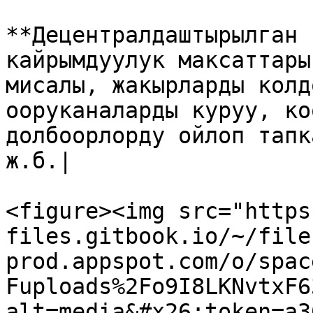
**Децентралдаштырылган 
кайрымдуулук максаттары
мисалы, жакырларды колд
ооруканаларды куруу, ко
долбоорлорду ойлоп тапк
ж.б.|

<figure><img src="https
files.gitbook.io/~/file
prod.appspot.com/o/spac
Fuploads%2Fo9I8LKNvtxF6
alt=media&#x26;token=a3