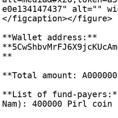
e0e134147437" alt="" wi
</figcaption></figure>

**Wallet address:** 
**5CwShbvMrFJ6X9jcKUcAm
**

**Total amount: A000000
**​List of fund-payers:*
Nam): 400000 Pirl coin
