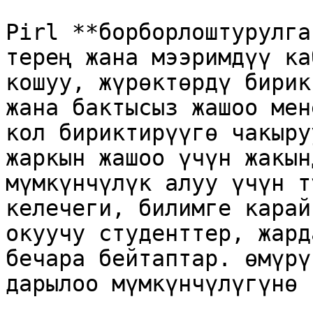
Pirl **борборлоштурулга
терең жана мээримдүү ка
кошуу, жүрөктөрдү бирик
жана бактысыз жашоо мен
кол бириктирүүгө чакыру
жаркын жашоо үчүн жакын
мүмкүнчүлүк алуу үчүн т
келечеги, билимге карай
окуучу студенттер, жард
бечара бейтаптар. өмүрү
дарылоо мүмкүнчүлүгүнө 