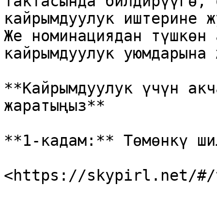
тактасында билдирүүгө, 
кайрымдуулук иштерине ж
Же номинациядан түшкөн 
кайрымдуулук уюмдарына 
**Кайрымдуулук үчүн акч
жаратыңыз**

**1-кадам:** Төмөнкү ши
​<https://skypirl.net/#/