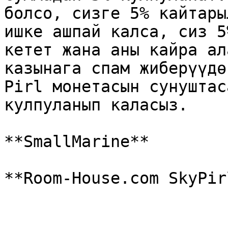
болсо, сизге 5% кайтары
ишке ашпай калса, сиз 5
кетет жана аны кайра ал
казынага спам жиберүүдө
Pirl монетасын сунуштас
кулпуланып каласыз.

**SmallMarine**
