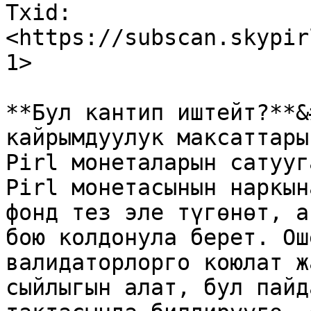
Txid: 
<https://subscan.skypir
1>​

**Бул кантип иштейт?**&
кайрымдуулук максаттары
Pirl монеталарын сатууг
Pirl монетасынын наркын
фонд тез эле түгөнөт, а
бою колдонула берет. Ош
валидаторлорго коюлат ж
сыйлыгын алат, бул пайд