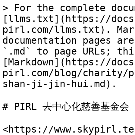
> For the complete docu
[llms.txt](https://docs
pirl.com/llms.txt). Mar
documentation pages are
`.md` to page URLs; thi
[Markdown](https://docs
pirl.com/blog/charity/p
shan-ji-jin-hui.md).

# PIRL 去中心化慈善基金会

<https://www.skypirl.tec