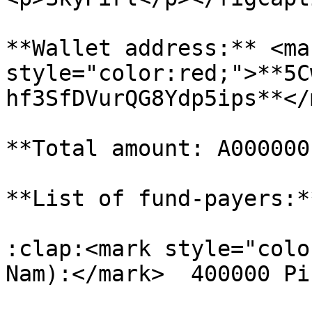
**Wallet address:** <mar
style="color:red;">**5C
hf3SfDVurQG8Ydp5ips**</
**Total amount: A000000
**List of fund-payers:**
:clap:<mark style="colo
Nam):</mark>  400000 Pi