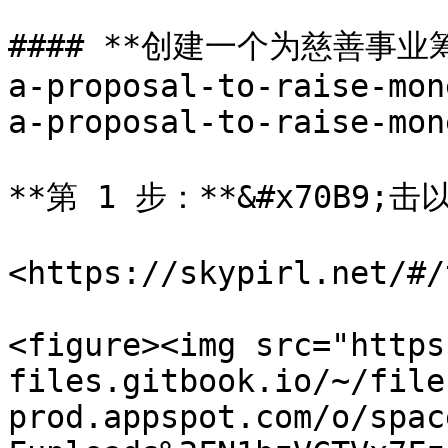
#### **创建一个为慈善事业筹款
a-proposal-to-raise-mon
a-proposal-to-raise-mon
**第 1 步：**&#x70B9;击
<https://skypirl.net/#/
<figure><img src="https
files.gitbook.io/~/file
prod.appspot.com/o/spac