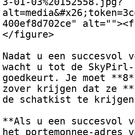
3-01-03%20152558.jpg?
alt=media&#x26;token=3c
400ef8d702ce" alt=""><f
</figure>

Nadat u een succesvol v
wacht u tot de SkyPirl-
goedkeurt. Je moet **8*
zover krijgen dat ze **
de schatkist te krijgen.
**Als u een succesvol v
het portemonnee-adres v