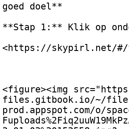
goed doel**

**Stap 1:** Klik op ond
​<https://skypirl.net/#/
<figure><img src="https
files.gitbook.io/~/file
prod.appspot.com/o/spac
Fuploads%2Fiq2uuW19MkPz