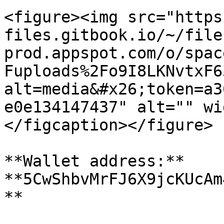
<figure><img src="https
files.gitbook.io/~/file
prod.appspot.com/o/spac
Fuploads%2Fo9I8LKNvtxF6
alt=media&#x26;token=a3
e0e134147437" alt="" wi
</figcaption></figure>

**Wallet address:** 
**5CwShbvMrFJ6X9jcKUcAm
**
