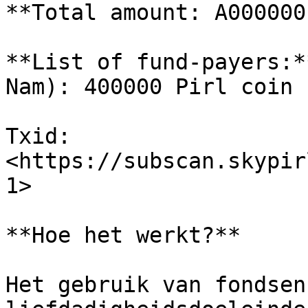
**Total amount: A000000
**​List of fund-payers:*
Nam): 400000 Pirl coin

Txid: 
<https://subscan.skypir
1>​

**Hoe het werkt?**

Het gebruik van fondsen