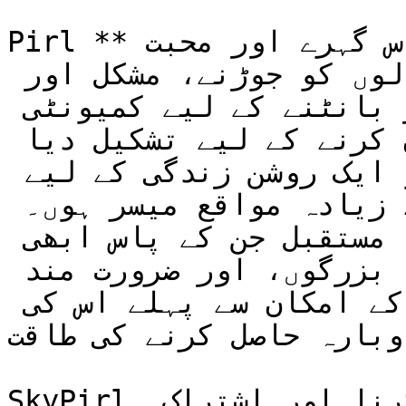
Pirl **ڈی سینٹرلائزڈ چیریٹی فنڈ** اس گہرے اور محبت 
بھرے پیغام کو پہنچانے، دلوں کو جوڑنے، مشکل اور 
بدقسمت زندگیوں کے ساتھ پیار بانٹنے کے لیے کمیونٹی 
سے ہاتھ ملانے کے لیے تعاون کرنے کے لیے تشکیل دیا 
گیا تھا اور تاکہ ہر ایک کو ایک روشن زندگی کے لیے 
ایک دوسرے کے قریب آنے کے زیادہ مواقع میسر ہوں۔ 
یتیموں، زیر تعلیم طلباء کا مستقبل جن کے پاس ابھی 
تک علم کی راہیں، بے سہارا بزرگوں، اور ضرورت مند 
غریب مریضوں کا ہے۔ علاج کے امکان سے پہلے اس کی 
وبارہ حاصل کرنے کی طاقت…
SkyPirl کا مشن نہ صرف ہمدردی ظاہر کرنا اور اشتراک 