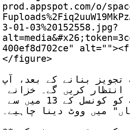
prod.appspot.com/o/spac
Fuploads%2Fiq2uuW19MkPz
3-01-03%20152558.jpg?
alt=media&#x26;token=3c
400ef8d702ce" alt=""><f
</figure>

 بنانے کے بعد، آپ SkyPirl کونسل کے 
متفق ہونے اور منظور ہونے کا انتظار کریں گے۔ خزانے 
سے رقم حاصل کرنے کے لیے آپ کو کونسل کے 13 میں سے 
"ہاں" میں ووٹ دینا چاہیے۔**