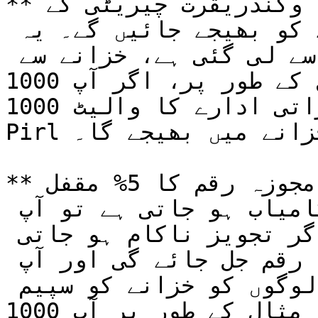
**اگر ایک کامیاب تجویز بنائیں۔ وکندریقرت چیریٹی کے 
بٹوے کے پتے سے فنڈز خزانے کو بھیجے جائیں گے۔ یہ 
رقم خیراتی ادارے کے بٹوے سے لی گئی ہے، خزانے سے 
نہیں۔ مثال کے طور پر، اگر آپ 1000 Pirl سکے تجویز 
کرتے ہیں، تو وکندریقرت خیراتی ادارے کا والیٹ 1000 
Pirl سکے خزانے میں بھیجے گا۔**

**نوٹ:** تجویز کنندہ کا پرس مجوزہ رقم کا 5% مقفل 
کر دیا جائے گا۔ اگر تجویز کامیاب ہو جاتی ہے تو آپ 
کو 5% واپس کر دیا جائے گا۔ اگر تجویز ناکام ہو جاتی 
ہے تو آپ 5% کھو دیں گے، یہ رقم جل جائے گی اور آپ 
اسے واپس نہیں کر سکتے۔ یہ لوگوں کو خزانے کو سپیم 
کرنے سے روکے گا۔ مثال کے طور پر آپ 1000 Pirl سکے 