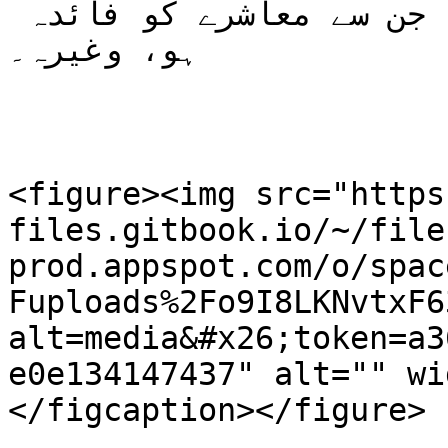
کرنا نئے پروجیکٹس ایجاد کرنا جن سے معاشرے کو فائدہ 
ہو، وغیرہ۔

<figure><img src="https
files.gitbook.io/~/file
prod.appspot.com/o/spac
Fuploads%2Fo9I8LKNvtxF6
alt=media&#x26;token=a3
e0e134147437" alt="" wi
</figcaption></figure>
