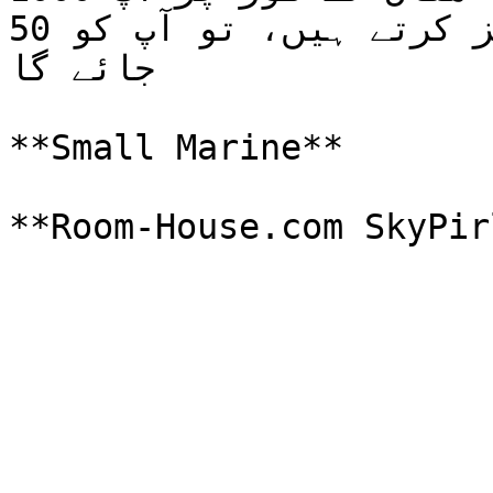
تجویز کرتے ہیں، تو آپ کو 50 Pirl کو بند کر دیا 
جائے گا

**Small Marine**
