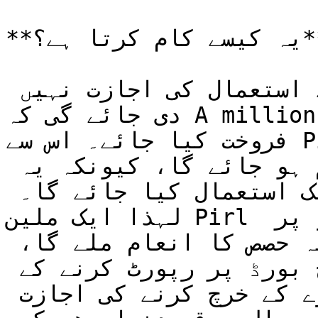
​**یہ کیسے کام کرتا ہے؟**

رفاہی مقاصد کے لیے فنڈز کے استعمال کی اجازت نہیں 
دی جائے گی کہ A million Pirl سکے میں سے کسی کو 
فروخت کیا جائے۔ اس سے Pirl کوائن کی قدر پر بھی اثر 
پڑے گا، اور فنڈ تیزی سے ختم ہو جائے گا، کیونکہ یہ 
فنڈ آنے والے سینکڑوں سالوں تک استعمال کیا جائے گا۔ 
لہذا ایک ملین Pirl کو توثیق کرنے والوں پر داؤ پر 
لگایا جائے گا اور اسے روزانہ حصص کا انعام ملے گا، 
اس منافع کو بیچنے اور میسج بورڈ پر رپورٹ کرنے کے 
ساتھ ساتھ کسی خیراتی ادارے کے خرچ کرنے کی اجازت 