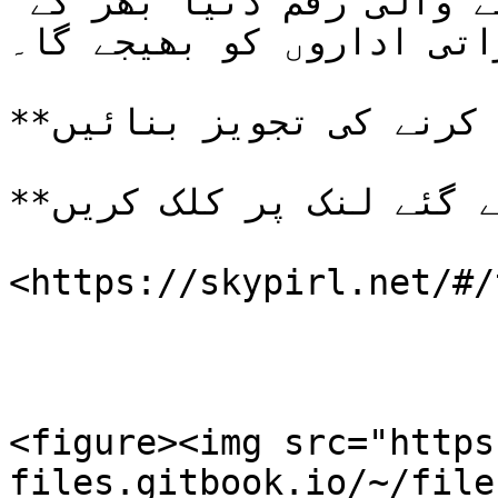
ہوگی۔ یا نامزدگی سے حاصل ہونے والی رقم دنیا بھر کے 
راتی اداروں کو بھیجے گا۔
**صدقہ کے لیے رقم جمع کرنے کی تجویز بنائیں**

**مرحلہ 1:** نیچے دیئے گئے لنک پر کلک کریں:

​<https://skypirl.net/#/
<figure><img src="https
files.gitbook.io/~/file