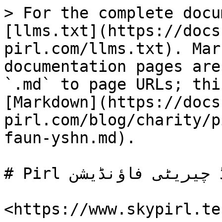
> For the complete docu
[llms.txt](https://docs
pirl.com/llms.txt). Mar
documentation pages are
`.md` to page URLs; thi
[Markdown](https://docs
pirl.com/blog/charity/p
faun-yshn.md).

# Pirl ڈی سینٹرلائزڈ چیریٹی فاؤنڈیشن

​<https://www.skypirl.tec