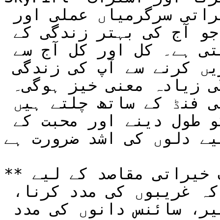
کرنا ہے بلکہ فاؤنڈیشن کی خیراتی سرگرمیاں عملی اور 
پائیدار اثرات لانا بھی ہے جو آج کی بہتر زندگی کے 
لیے کسی شخص کی تقدیر بدل سکتی ہے۔ کل اور کل آج سے 
بہتر ہیں۔ دل سے بامعنی چیزیں کرنے سے آپ کی زندگی 
اور آپ کے آس پاس کی زندگی زیادہ معنی خیز ہوگی۔ 
آئیے ڈی سینٹرلائزڈ چیریٹی فنڈ کے ساتھ چلتے ہیں 
کیونکہ زندگی کو رحم کے سفر کو طول دینے اور محبت کے 
یے دلوں کی اشد ضرورت ہے…
**وکندریقرت چیریٹی فنڈز**صرف خیراتی مقاصد کے لیے 
استعمال ہوتے ہیں جیسے کہ غریبوں کی مدد کرنا، 
اسکولوں، اسپتالوں کی تعمیر، سائنس دانوں کی مدد 