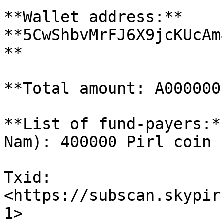
**Wallet address:** 
**5CwShbvMrFJ6X9jcKUcAm
**

**Total amount: A000000
**​List of fund-payers:*
Nam): 400000 Pirl coin

Txid: 
<https://subscan.skypir
1>
