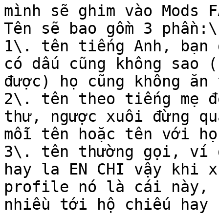
mình sẽ ghim vào Mods FA
Tên sẽ bao gồm 3 phần:\

1\. tên tiếng Anh, bạn 
có dấu cũng không sao (
được) họ cũng không ăn 
2\. tên theo tiếng mẹ đ
thư, ngược xuôi đừng qu
mỗi tên hoặc tên với họ
3\. tên thường gọi, ví 
hay la EN CHI vậy khi x
profile nó là cái này, 
nhiều tới hộ chiếu hay 