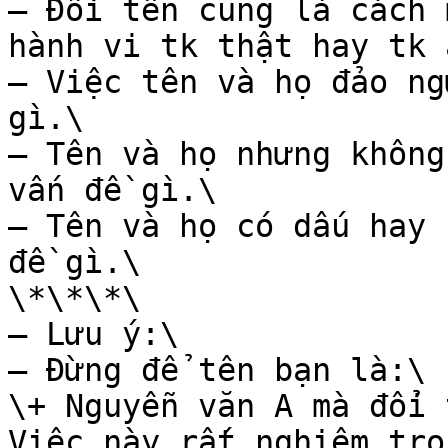
– Đổi tên cũng là cách 
hành vi tk thật hay tk ả
– Việc tên và họ đảo ng
gì.\

– Tên và họ nhưng không
vấn đề gì.\

– Tên và họ có dấu hay 
đề gì.\

\*\*\*\

– Lưu ý:\

– Đừng để tên bạn là:\

\+ Nguyễn văn A mà đổi 
Việc này rất nghiệm trọ