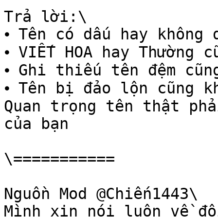
Trả lời:\

⦁ Tên có dấu hay không 
⦁ VIẾT HOA hay Thường cũ
⦁ Ghi thiếu tên đệm cũn
⦁ Tên bị đảo lộn cũng kh
Quan trọng tên thật phả
của bạn

\===========

Nguồn Mod @Chiến1443\

Mình xin nói luôn về đổ