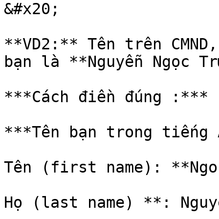
&#x20;

**VD2:** Tên trên CMND,
bạn là **Nguyễn Ngọc Tr
***Cách điền đúng :***

***Tên bạn trong tiếng 
Tên (first name): **Ngo
Họ (last name) **: Nguye