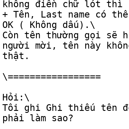
không điền chữ lót thì 
+ Tên, Last name có thể
OK ( Không dấu).\

Còn tên thường gọi sẽ h
người mời, tên này khôn
thật.

\=================

Hỏi:\

Tôi ghi Ghi thiếu tên đ
phải làm sao?
