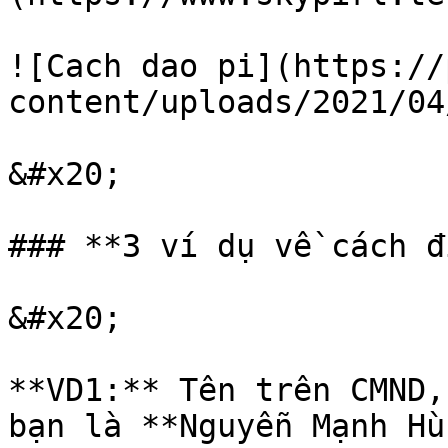
![Cach dao pi](https://
content/uploads/2021/04
&#x20;

### **3 ví dụ về cách đ
&#x20;

**VD1:** Tên trên CMND,
bạn là **Nguyễn Mạnh Hùn