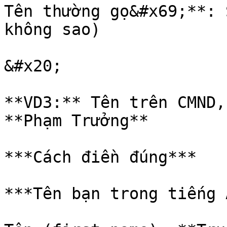
Tên thường gọ&#x69;**: 
không sao)

&#x20;

**VD3:** Tên trên CMND,
**Phạm Trưởng**

***Cách điền đúng***

***Tên bạn trong tiếng 