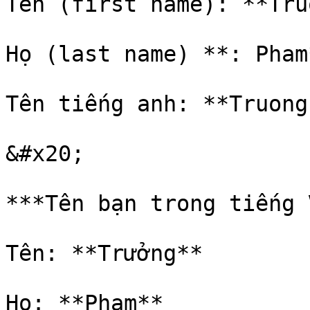
Tên (first name): **Tru
Họ (last name) **: Pham*
Tên tiếng anh: **Truong
&#x20;

***Tên bạn trong tiếng 
Tên: **Trưởng**

Họ: **Phạm**
