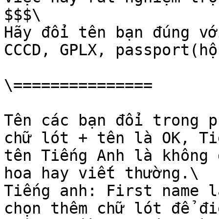
$$$\

Hãy đổi tên bạn đúng vớ
CCCD, GPLX, passport(hộ
\===============

Tên các bạn đổi trong p
chữ lót + tên là OK, Ti
tên Tiếng Anh là không 
hoa hay viết thường.\

Tiếng anh: First name l
chọn thêm chữ lót để đi