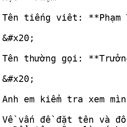
Tên tiếng viêt: **Phạm 
&#x20;

Tên thường gọi: **Trưởn
&#x20;

Anh em kiểm tra xem mìn
Về vấn đề đặt tên và đổ