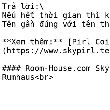
Trả lời:\

Nếu hết thời gian thì k
Tên gần đúng với tên th
**Xem thêm:** [Pirl Coi
(https://www.skypirl.te
#### Room-House.com Sky