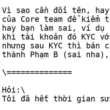
Vì sao cần đổi tên, hay
của Core team để kiểm t
hay bạn làm sai, ví dụ 
khi tài khoản đó KYC vớ
nhưng sau KYC thì bán c
thành Phạm B (sai nha),
\==============

Hỏi:\

Tôi đã hết thời gian sử