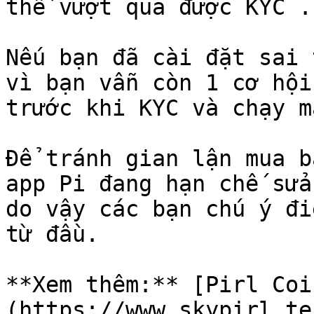
thể vượt qua được KYC .

Nếu bạn đã cài đặt sai 
vì bạn vẫn còn 1 cơ hội
trước khi KYC và chạy m
Để tránh gian lận mua b
app Pi đang hạn chế sửa
do vậy các bạn chú ý đi
từ đầu.

**Xem thêm:** [Pirl Coi
(https://www.skypirl.te