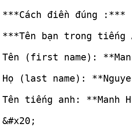
***Cách điền đúng :***

***Tên bạn trong tiếng 
Tên (first name): **Man
Họ (last name): **Nguyen
Tên tiếng anh: **Manh H
&#x20;
