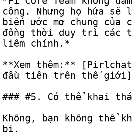
*Pi Core Team không đảm
công. Nhưng họ hứa sẽ l
biến ước mơ chung của c
đồng thời duy trì các t
liêm chính.*

**Xem thêm:** [Pirlchat
đầu tiên trên thế giới]
### #5. Có thể khai thá
Không, bạn không thể kh
bị.
