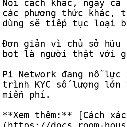
Nói cách khác, ngay cả 
các phương thức khác, t
dùng sẽ tiếp tục loại b
Đơn giản vì chủ sở hữu 
bot là người thật với g
Pi Network đang nỗ lực 
trình KYC số lượng lớn 
miễn phí.

**Xem thêm:** [Cách xác
(https://docs.room-hous