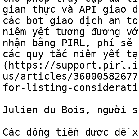
gian thực và API giao d
các bot giao dịch an to
niêm yết tương đương vớ
nhận bằng PIRL, phí sẽ 
các quy tắc niêm yết tạ
(https://support.pirl.i
us/articles/36000582677
for-listing-considerati
Julien du Bois, người s
Các đồng tiền được đề x