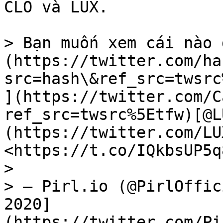
CLO và LUX.

> Bạn muốn xem cái nào 
(https://twitter.com/ha
src=hash\&ref_src=twsrc
](https://twitter.com/C
ref_src=twsrc%5Etfw)[@L
(https://twitter.com/LU
<https://t.co/IQkbsUP5q
>

> – Pirl.io (@PirlOffic
2020]
(https://twitter.com/Pi