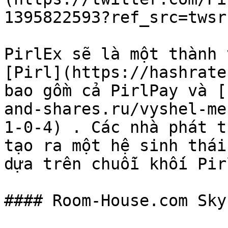
1395822593?ref_src=twsr
PirlEx sẽ là một thành 
[Pirl](https://hashrate
bao gồm cả PirlPay và [
and-shares.ru/vyshel-me
1-0-4) . Các nhà phát t
tạo ra một hệ sinh thái
dựa trên chuỗi khối Pirl
#### Room-House.com Sky