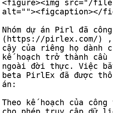
<figure><img src="/file
alt=""><figcaption></fi
Nhóm dự án Pirl đã công
(https://pirlex.com/) ,
cậy của riêng họ dành c
kế hoạch trở thành cầu 
ngoài đời thực. Việc bắ
beta PirlEx đã được thô
án:

Theo kế hoạch của công 
cho phép truy cập dữ li