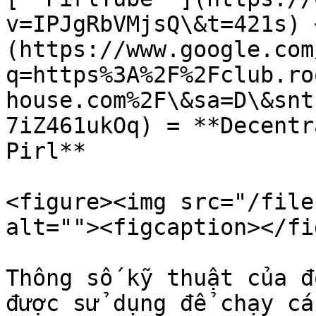
v=IPJgRbVMjsQ\&t=421s) 
(https://www.google.com
q=https%3A%2F%2Fclub.ro
house.com%2F\&sa=D\&snt
7iZ461ukOq) = **Decentr
Pirl**

<figure><img src="/file
alt=""><figcaption></fi
Thông số kỹ thuật của đ
được sử dụng để chạy cá