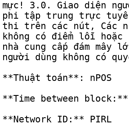
mực! 3.0. Giao diện ngư
phi tập trung trực tuyế
thi trên các nút, Các n
không có điểm lỗi hoặc 
nhà cung cấp đám mây lớ
người dùng không có quy
**Thuật toán**: nPOS

**Time between block:**
**Network ID:** PIRL
