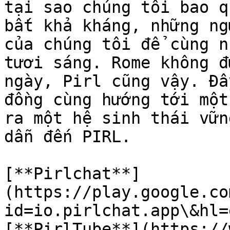
tại sao chúng tôi bao q
bất khả kháng, những ng
của chúng tôi để cùng n
tươi sáng. Rome không đ
ngày, Pirl cũng vậy. Đâ
đồng cùng hướng tới một
ra một hệ sinh thái vữn
dẫn đến PIRL.

[**Pirlchat**]
(https://play.google.co
id=io.pirlchat.app\&hl=
[**PirlTube**](https://