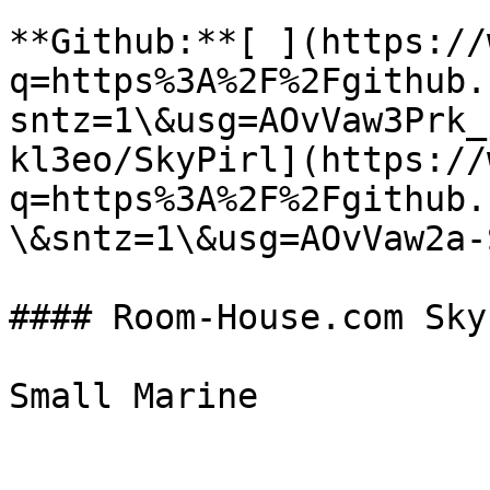
**Github:**[ ](https://
q=https%3A%2F%2Fgithub.
sntz=1\&usg=AOvVaw3Prk_
kl3eo/SkyPirl](https://
q=https%3A%2F%2Fgithub.
\&sntz=1\&usg=AOvVaw2a-
#### Room-House.com Sky