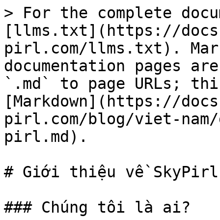
> For the complete docu
[llms.txt](https://docs
pirl.com/llms.txt). Mar
documentation pages are
`.md` to page URLs; thi
[Markdown](https://docs
pirl.com/blog/viet-nam/
pirl.md).

# Giới thiệu về SkyPirl
### Chúng tôi là ai?
