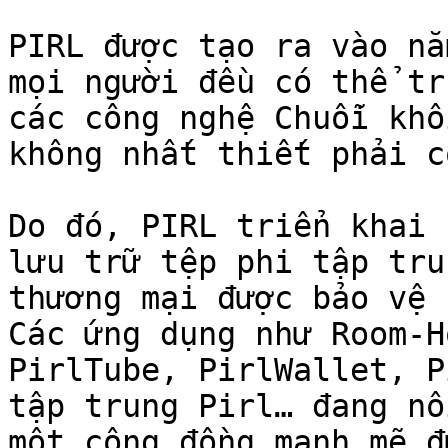
PIRL được tạo ra vào nă
mọi người đều có thể tr
các công nghệ Chuỗi khố
không nhất thiết phải c
Do đó, PIRL triển khai 
lưu trữ tệp phi tập tru
thương mại được bảo vệ 
Các ứng dụng như Room-H
PirlTube, PirlWallet, P
tập trung Pirl… đang nổ
một cộng đồng mạnh mẽ đ