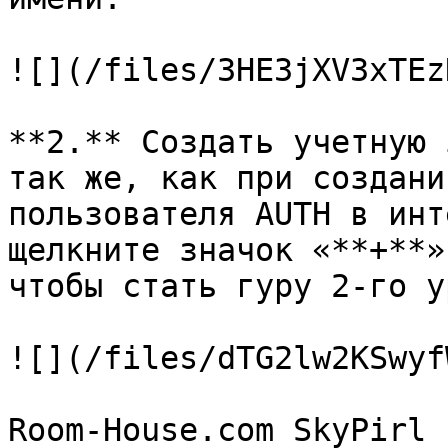
![](/files/3HE3jXV3xTEz
**2.** Создать учетную 
так же, как при создани
пользователя AUTH в инт
щелкните значок «**+**»
чтобы стать гуру 2-го у
![](/files/dTG2lw2KSwyf